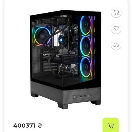
400371 ₴