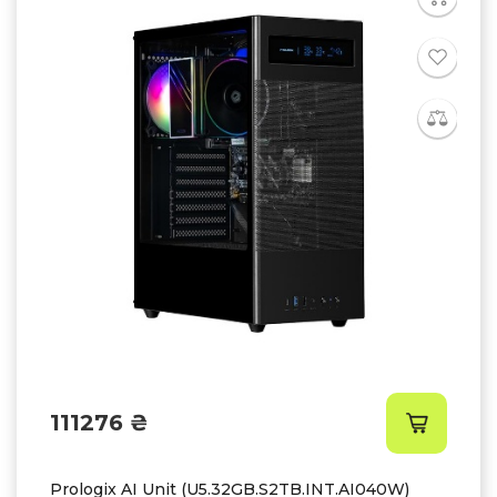
111276 ₴
Prologix AI Unit (U5.32GB.S2TB.INT.AI040W)