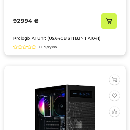
92994 ₴
Prologix AI Unit (U5.64GB.S1TB.INT.AI041)
0 Відгуків