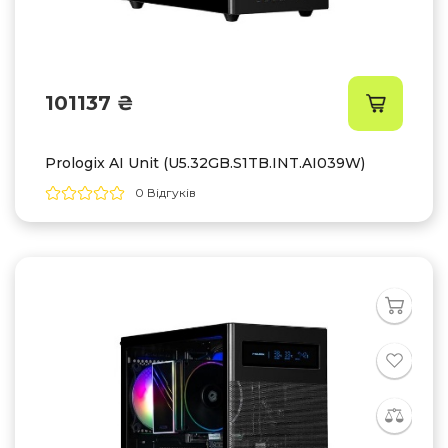
101137 ₴
Prologix AI Unit (U5.32GB.S1TB.INT.AI039W)
0 Відгуків