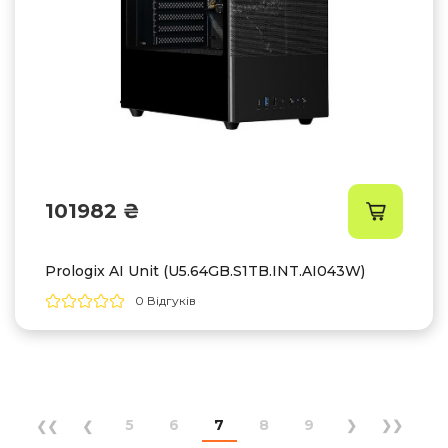
101982 ₴
Prologix AI Unit (U5.64GB.S1TB.INT.AI043W)
0 Відгуків
5
6
7
8
9