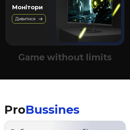
Монітори
Дивитися
Game without limits
Pro
Bussines