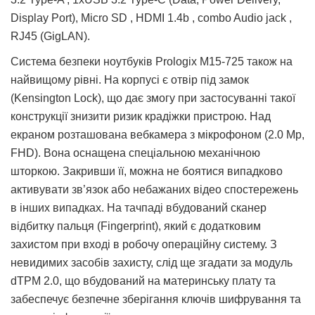
Display Port), Micro SD , HDMI 1.4b , combo Audio jack ,
RJ45 (GigLAN).
Система безпеки ноутбуків Prologix M15-725 також на
найвищому рівні. На корпусі є отвір під замок
(Kensington Lock), що дає змогу при застосуванні такої
конструкції знизити ризик крадіжки пристрою. Над
екраном розташована вебкамера з мікрофоном (2.0 Мр,
FHD). Вона оснащена спеціальною механічною
шторкою. Закривши її, можна не боятися випадково
активувати зв’язок або небажаних відео спостережень
в інших випадках. На тачпаді вбудований сканер
відбитку пальця (Fingerprint), який є додатковим
захистом при вході в робочу операційну систему. З
невидимих засобів захисту, слід ще згадати за модуль
dTPM 2.0, що вбудований на материнську плату та
забеспечує безпечне зберігання ключів шифрування та