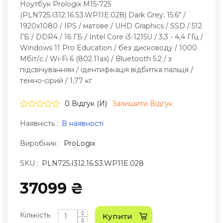
Ноутбук Prologix M15-725
(PLN725.I312.16.S3.WP11E.028) Dark Grey; 15.6" /
1920x1080 / IPS / матове / UHD Graphics / SSD / 512
ГБ / DDR4 / 16 ГБ / Intel Core i3-1215U / 3,3 - 4,4 ГГц /
Windows 11 Pro Education / без дисководу / 1000
Мбіт/с / Wi-Fi 6 (802.11ax) / Bluetooth 5.2 / з
підсвічуванням / ідентифікація відбитка пальця /
темно-сірий / 1,77 кг
0 Відгук (и)
Залишити Вiдгук
Наявність :
В наявності
Виробник :
ProLogix
SKU :
PLN725.I312.16.S3.WP11E.028
37099 ₴
Кількість
Купити