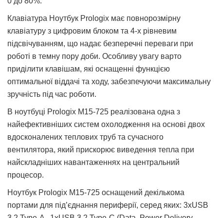
0 до 80%.
Клавіатура Ноутбук Prologix має повнорозмірну
клавіатуру з цифровим блоком та 4-х рівневим
підсвічуванням, що надає безперечні переваги при
роботі в темну пору доби. Особливу увагу варто
приділити клавішам, які оснащенні функцією
оптимальної віддачі та ходу, забезпечуючи максимальну
зручність під час роботи.
В ноутбуці Prologix M15-725 реалізована одна з
найефективніших систем охолодження на основі двох
вдосконалених теплових труб та сучасного
вентилятора, який прискорює виведення тепла при
найскладніших навантаженнях на центральний
процесор.
Ноутбук Prologix M15-725 оснащений декількома
портами для під’єднання периферії, серед яких: 3xUSB
3.2 Type-A , 1xUSB 3.2 Type-C (Data, Power Delivery,