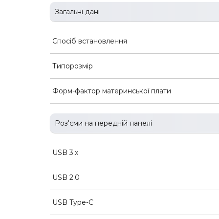
Загальні дані
Спосіб встановлення
Типорозмір
Форм-фактор материнської плати
Роз'єми на передній панелі
USB 3.х
USB 2.0
USB Type-C