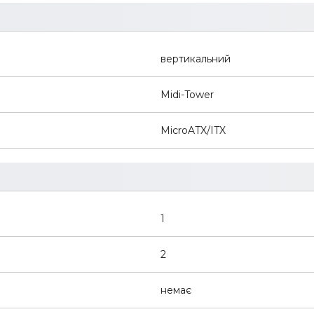
вертикальний
Midi-Tower
MicroATX/ITX
1
2
немає