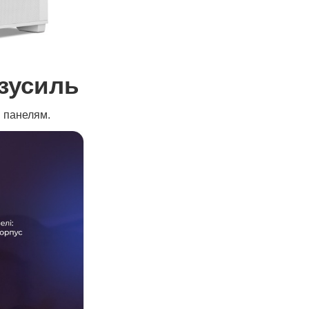
зусиль
м панелям.