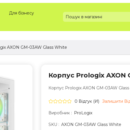
Для бізнесу
ogix AXON GM-03AW Glass White
Корпус Prologix AXON 
Корпус Prologix AXON GM-03AW Glass
0 Відгук (и)
Залишити Вi
Виробник :
ProLogix
SKU :
AXON GM-03AW Glass White