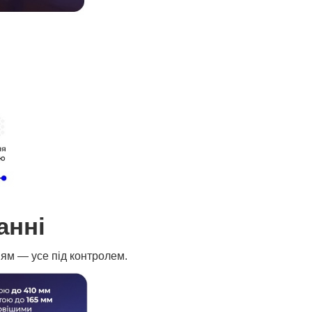
анні
ням — усе під контролем.