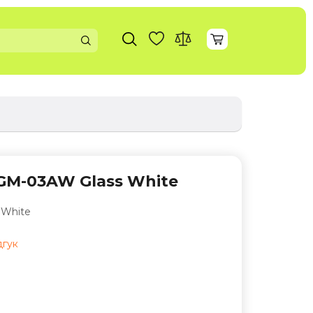
GM-03AW Glass White
 White
дгук