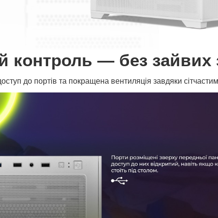
й контроль — без зайвих 
оступ до портів та покращена вентиляція завдяки сітчасти