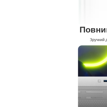
Повни
Зручний д