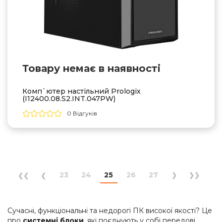
Товару немає в наявностi
Комп`ютер настільний Prologix
(I12400.08.S2.INT.047PW)
0 Відгуків
23
24
25
26
27
Сучасні, функціональні та недорогі ПК високої якості? Це
про
системні блоки
, які поєднують у собі передові