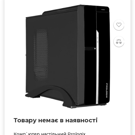
Товару немає в наявностi
Комп`ютер настільний Prologix