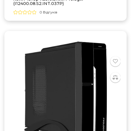
(I12400.08.S2.INT.037P)
0 Відгуків