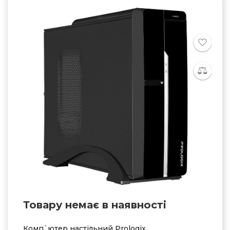
Товару немає в наявностi
Комп`ютер настільний Prologix