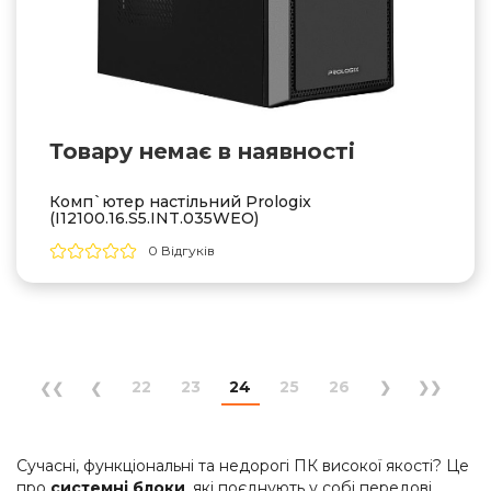
Товару немає в наявностi
Комп`ютер настільний Prologix
(I12100.16.S5.INT.035WEO)
0 Відгуків
22
23
24
25
26
Сучасні, функціональні та недорогі ПК високої якості? Це
про
системні блоки
, які поєднують у собі передові