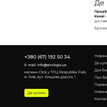
Де 
Придб
Києві
і
достав
Бронюй
Новин
+380 (67) 192 50 34
Де куп
E-mail:
info@prologix.ua
Для бі
магазин Click у ТРЦ Respublika Park,
м. Київ, вул. Кільцева дорога, 1
Про б
Порівн
Новин
Де купити
Контак