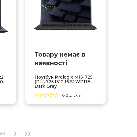
Товару немає в
наявностi
22
Ноутбук Prologix M15-725
033SE)
(PLN725.I312.16.S1.WP11E.020)
Dark Grey
0 Відгуків
30