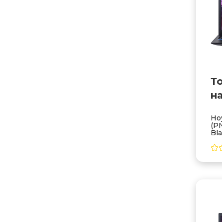
Т
н
Но
(P
Bl