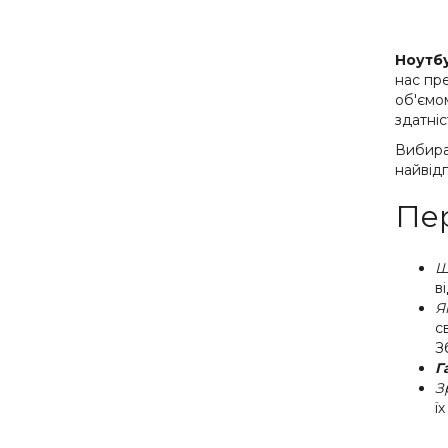
Ноутбу
нас пр
об'ємом
здатніс
Вибир
найвід
Пер
Ш
в
Я
с
З
Г
З
ї