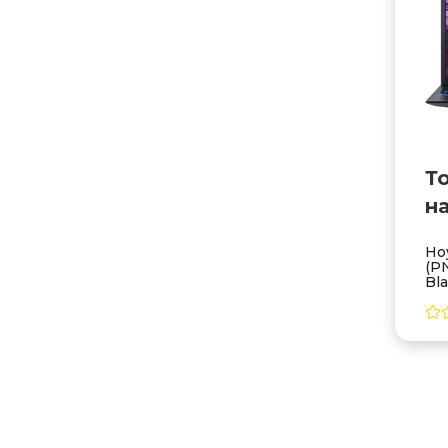
Т
н
Но
(P
Bl