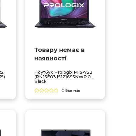
Товару немає в
наявностi
22
Ноутбук Prologix M15-722
5)
(PN15E03.I51216S5NWP.036)
Black
0 Відгуків