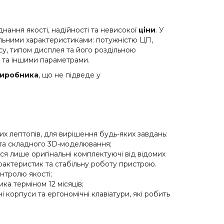
днання якості, надійності та невисокої
ціни
. У
альними характеристиками: потужністю ЦП,
су, типом дисплея та його роздільною
и та іншими параметрами.
иробника
, що не підведе у
х лептопів, для вирішення будь-яких завдань:
 та складного 3D-моделювання;
я лише оригінальні комплектуючі від відомих
арактеристик та стабільну роботу пристрою.
нтролю якості;
ика терміном 12 місяців;
 корпуси та ергономічні клавіатури, які робить