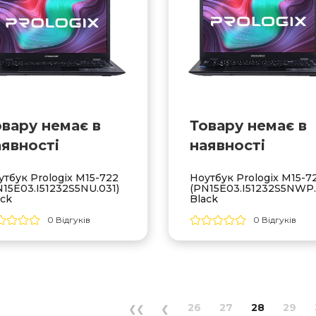
овару немає в
Товару немає в
аявностi
наявностi
утбук Prologix M15-722
Ноутбук Prologix M15-7
N15E03.I51232S5NU.031)
(PN15E03.I51232S5NWP.
ack
Black
0 Відгуків
0 Відгуків
26
27
28
29