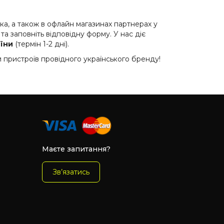
а, а також в офлайн магазинах партнерах у
а заповніть відповідну форму. У нас діє
їни
(термін 1-2 дні).
 пристроїв провідного українського бренду!
Маєте запитання?
Зв’язатись