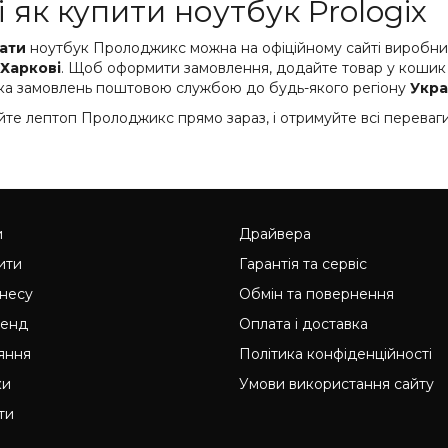
і як купити ноутбук Prologix
ати
ноутбук Пролоджикс можна на офіційному сайті виробник
Харкові
. Щоб оформити замовлення, додайте товар у кошик т
ка замовлень поштовою службою до будь-якого регіону
Укра
те лептоп Пролоджикс прямо зараз, і отримуйте всі переваги
и
Драйвера
ити
Гарантія та сервіс
знесу
Обмін та повернення
ренд
Оплата і доставка
яння
Політика конфіденційності
ки
Умови використання сайту
ти