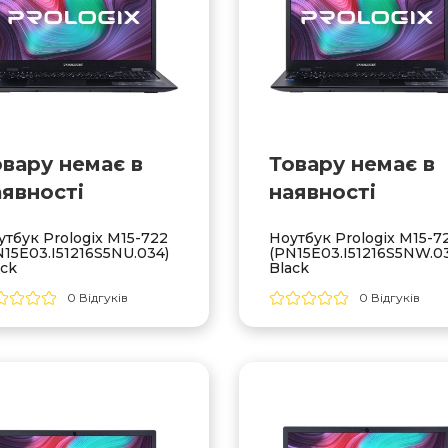
овару немає в
Товару немає в
аявностi
наявностi
утбук Prologix M15-722
Ноутбук Prologix M15-7
N15E03.I51216S5NU.034)
(PN15E03.I51216S5NW.03
ack
Black
0 Відгуків
0 Відгуків