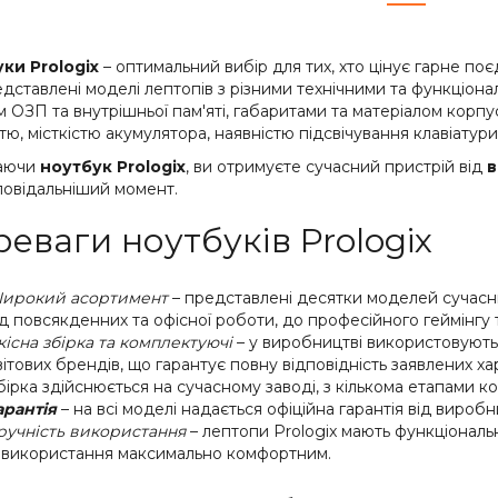
ки Prologix
– оптимальний вибір для тих, хто цінує гарне поє
едставлені моделі лептопів з різними технічними та функціон
 ОЗП та внутрішньої пам'яті, габаритами та матеріалом корпу
тю, місткістю акумулятора, наявністю підсвічування клавіатур
аючи
ноутбук Prologix
, ви отримуєте сучасний пристрій від
в
повідальніший момент.
еваги ноутбуків Prologix
ирокий асортимент
– представлені десятки моделей сучасни
ід повсякденних та офісної роботи, до професійного геймінгу
кісна збірка та комплектуючі
– у виробництві використовуютьс
вітових брендів, що гарантує повну відповідність заявлених х
бірка здійснюється на сучасному заводі, з кількома етапами ко
арантія
– на всі моделі надається офіційна гарантія від виробн
ручність використання
– лептопи Prologix мають функціональні
х використання максимально комфортним.