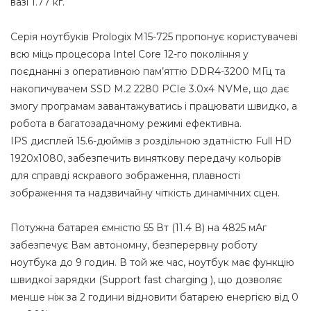
вазі 1.77 кг.
Серія ноутбуків Prologix M15-725 пропонує користувачеві
всю міць процесора Intel Core 12-го покоління у
поєднанні з оперативною пам’яттю DDR4-3200 МГц та
накопичувачем SSD M.2 2280 PCIe 3.0x4 NVMe, що дає
змогу програмам завантажуватись і працювати швидко, а
робота в багатозадачному режимі ефективна.
IPS дисплей 15.6-дюймів з роздільною здатністю Full HD
1920x1080, забезпечить виняткову передачу кольорів
для справді яскравого зображення, плавності
зображення та надзвичайну чіткість динамічних сцен.
Потужна батарея ємністю 55 Вт (11.4 В) на 4825 мАг
забезпечує Вам автономну, безперервну роботу
ноутбука до 9 годин. В той же час, ноутбук має функцію
швидкої зарядки (Support fast charging ), що дозволяє
менше ніж за 2 години відновити батарею енергією від 0