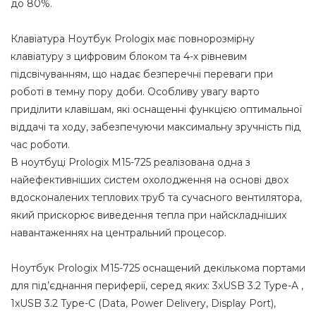
до 80%.
Клавіатура Ноутбук Prologix має повнорозмірну
клавіатуру з цифровим блоком та 4-х рівневим
підсвічуванням, що надає безперечні переваги при
роботі в темну пору доби. Особливу увагу варто
приділити клавішам, які оснащенні функцією оптимальної
віддачі та ходу, забезпечуючи максимальну зручність під
час роботи.
В ноутбуці Prologix M15-725 реалізована одна з
найефективніших систем охолодження на основі двох
вдосконалених теплових труб та сучасного вентилятора,
який прискорює виведення тепла при найскладніших
навантаженнях на центральний процесор.
Ноутбук Prologix M15-725 оснащений декількома портами
для під’єднання периферії, серед яких: 3xUSB 3.2 Type-A ,
1xUSB 3.2 Type-C (Data, Power Delivery, Display Port),