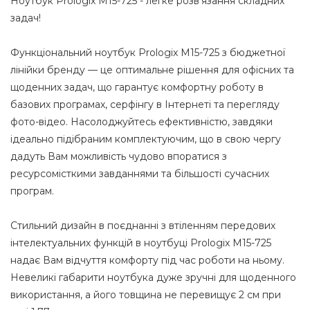
Ноутбук Prologix M15-725 - легке розв’язання складних
задач!
Функціональний ноутбук Prologix M15-725 з бюджетної
лінійки бренду — це оптимальне рішення для офісних та
щоденних задач, що гарантує комфортну роботу в
базових програмах, серфінгу в Інтернеті та перегляду
фото-вiдео. Насолоджуйтесь ефективністю, завдяки
ідеально підібраним комплектуючим, що в свою чергу
дадуть Вам можливість чудово впоратися з
ресурсомісткими завданнями та більшості сучасних
програм.
Стильний дизайн в поєднанні з втіленням передових
інтелектуальних функцій в ноутбуці Prologix M15-725
надає Вам відчуття комфорту під час роботи на ньому.
Невеликі габарити ноутбука дуже зручні для щоденного
використання, а його товщина не перевищує 2 см при