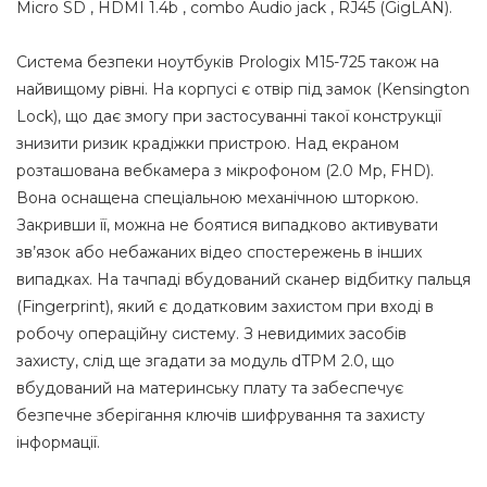
Micro SD , HDMI 1.4b , combo Audio jack , RJ45 (GigLAN).
Система безпеки ноутбуків Prologix M15-725 також на
найвищому рівні. На корпусі є отвір під замок (Kensington
Lock), що дає змогу при застосуванні такої конструкції
знизити ризик крадіжки пристрою. Над екраном
розташована вебкамера з мікрофоном (2.0 Мр, FHD).
Вона оснащена спеціальною механічною шторкою.
Закривши її, можна не боятися випадково активувати
зв’язок або небажаних відео спостережень в інших
випадках. На тачпаді вбудований сканер відбитку пальця
(Fingerprint), який є додатковим захистом при вході в
робочу операційну систему. З невидимих засобів
захисту, слід ще згадати за модуль dTPM 2.0, що
вбудований на материнську плату та забеспечує
безпечне зберігання ключів шифрування та захисту
інформації.