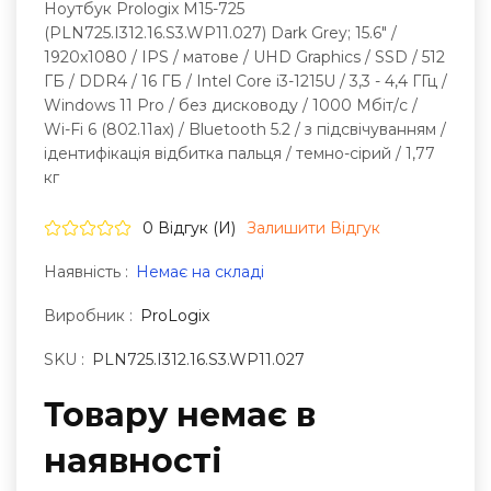
Ноутбук Prologix M15-725
(PLN725.I312.16.S3.WP11.027) Dark Grey; 15.6" /
1920x1080 / IPS / матове / UHD Graphics / SSD / 512
ГБ / DDR4 / 16 ГБ / Intel Core i3-1215U / 3,3 - 4,4 ГГц /
Windows 11 Pro / без дисководу / 1000 Мбіт/с /
Wi-Fi 6 (802.11ax) / Bluetooth 5.2 / з підсвічуванням /
ідентифікація відбитка пальця / темно-сірий / 1,77
кг
0 Відгук (и)
Залишити Вiдгук
Наявність :
Немає на складі
Виробник :
ProLogix
SKU :
PLN725.I312.16.S3.WP11.027
Товару немає в
наявностi