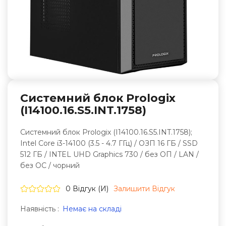
Системний блок Prologix
(I14100.16.S5.INT.1758)
Системний блок Prologix (I14100.16.S5.INT.1758);
Intel Core i3-14100 (3.5 - 4.7 ГГц) / ОЗП 16 ГБ / SSD
512 ГБ / INTEL UHD Graphics 730 / без ОП / LAN /
без ОС / чорний
0 Відгук (и)
Залишити Вiдгук
Наявність :
Немає на складі