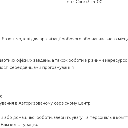
Intel Core i3-14100
 базові моделі для організації робочого або навчального місця
дартних офісних завдань, а також роботи з різними нересурс
жності середовищами програмування;
;
вування в Авторизованому сервісному центрі.
ній або домашньої роботи, зверніть увагу на персональні ко
 Вам конфігурацію.