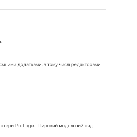
.
оємними додатками, в тому числі редакторами
мп"ютери ProLogix. Широкий модельний ряд