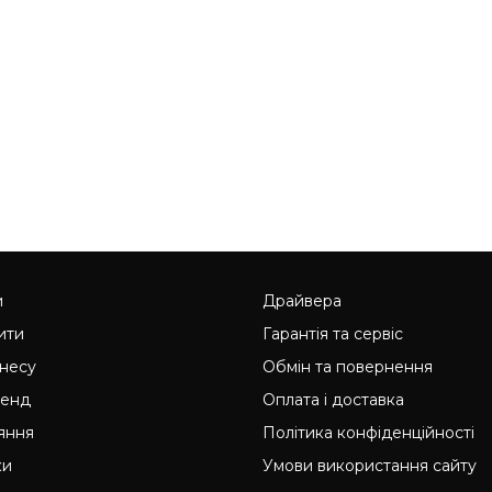
и
Драйвера
ити
Гарантія та сервіс
знесу
Обмін та повернення
ренд
Оплата і доставка
яння
Політика конфіденційності
ки
Умови використання сайту