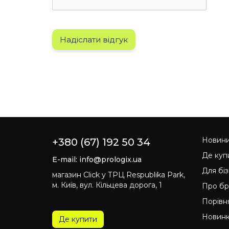
Надіслати відгук
Новин
+380 (67) 192 50 34
Де куп
E-mail:
info@prologix.ua
Для бі
магазин Click у ТРЦ Respublika Park,
м. Київ, вул. Кільцева дорога, 1
Про б
Порівн
Новин
Де купити