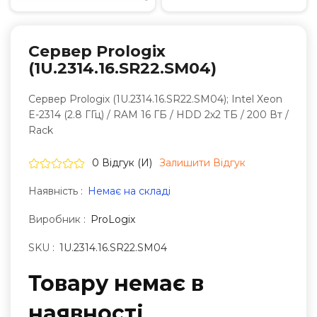
Сервер Prologix
(1U.2314.16.SR22.SM04)
Сервер Prologix (1U.2314.16.SR22.SM04); Intel Xeon
E-2314 (2.8 ГГц) / RAM 16 ГБ / HDD 2х2 ТБ / 200 Вт /
Rack
0 Відгук (и)
Залишити Вiдгук
Наявність :
Немає на складі
Виробник :
ProLogix
SKU :
1U.2314.16.SR22.SM04
Товару немає в
наявностi