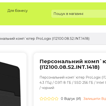
Для бізнесу
нальний комп`ютер ProLogix (I12100.08.S2.INT.1418)
Персональний комп`ю
(I12100.08.S2.INT.1418)
Персональний комп`ютер ProLogix (I12100
4.3 ГГц) / ОЗП 8 ГБ / SSD 256 ГБ / Int
/ чорний
0 Відгук (и)
Залишити Вi