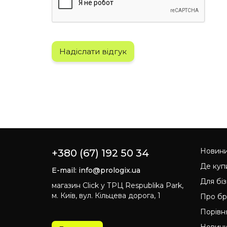
Надіслати відгук
Новин
+380 (67) 192 50 34
Де куп
E-mail:
info@prologix.ua
Для бі
магазин Click у ТРЦ Respublika Park,
м. Київ, вул. Кільцева дорога, 1
Про б
Порівн
Новин