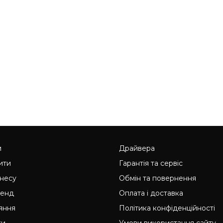
и
Драйвера
ити
Гарантія та сервіс
знесу
Обмін та повернення
ренд
Оплата і доставка
яння
Політика конфіденційності
ки
Умови використання сайту