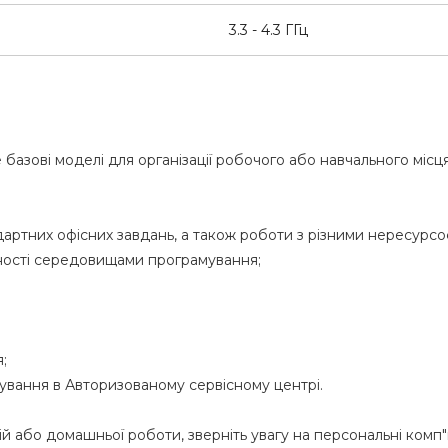
3.3 - 4.3 ГГц
 базові моделі для організації робочого або навчального місця
дартних офісних завдань, а також роботи з різними нересурс
жності середовищами програмування;
;
вування в Авторизованому сервісному центрі.
ній або домашньої роботи, зверніть увагу на персональні ко