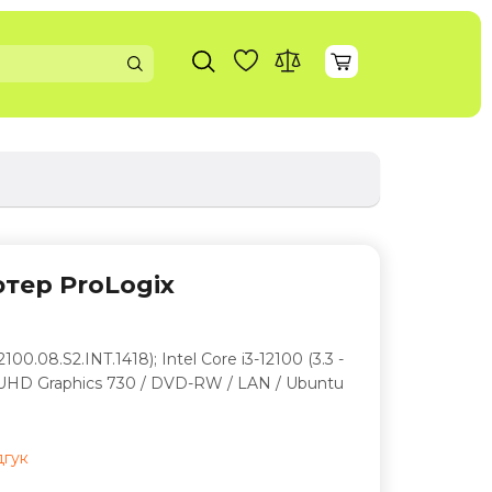
тер ProLogix
.08.S2.INT.1418); Intel Core i3-12100 (3.3 -
el UHD Graphics 730 / DVD-RW / LAN / Ubuntu
дгук