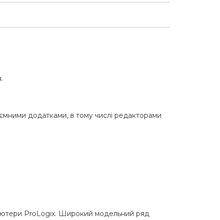
.
оємними додатками, в тому числі редакторами
мп"ютери ProLogix. Широкий модельний ряд