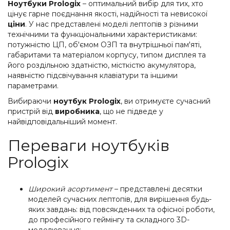
Ноутбуки Prologix
– оптимальний вибір для тих, хто
цінує гарне поєднання якості, надійності та невисокої
ціни
. У нас представлені моделі лептопів з різними
технічними та функціональними характеристиками:
потужністю ЦП, об'ємом ОЗП та внутрішньої пам'яті,
габаритами та матеріалом корпусу, типом дисплея та
його роздільною здатністю, місткістю акумулятора,
наявністю підсвічування клавіатури та іншими
параметрами.
Вибираючи
ноутбук Prologix
, ви отримуєте сучасний
пристрій від
виробника
, що не підведе у
найвідповідальніший момент.
Переваги ноутбуків
Prologix
Широкий асортимент
– представлені десятки
моделей сучасних лептопів, для вирішення будь-
яких завдань: від повсякденних та офісної роботи,
до професійного геймінгу та складного 3D-
моделювання;