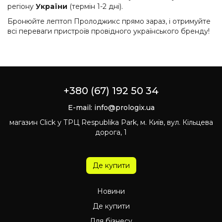
регіону
України
(термін 1-2 дні).
Бронюйте лептоп Пролоджикс прямо зараз, і отримуйте
всі переваги пристроїв провідного українського бренду!
+380 (67) 192 50 34
E-mail:
info@prologix.ua
магазин Click у ТРЦ Respublika Park, м. Київ, вул. Кільцева
дорога, 1
Де купити
Новини
Де купити
Для бізнесу