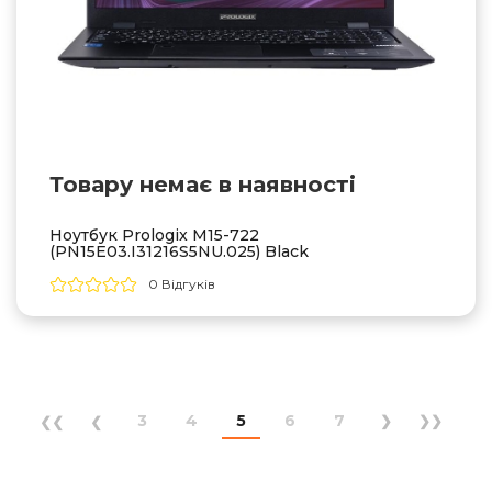
Товару немає в наявностi
Ноутбук Prologix M15-722
(PN15E03.I31216S5NU.025) Black
0 Відгуків
3
4
5
6
7