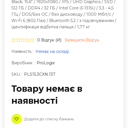
Black; 15.6" / 1920x1080 / IPS / UHD Graphics / SSD /
512 ГБ / DDR4 / 32 ГБ / Intel Core i3-1315U / 3,3 - 4,5
ГГц / DOS/Без ОС / без дисководу / 1000 Мбіт/с /
Wi-Fi 6 (802.11ax) / Bluetooth 5.2 / з підсвічуванням /
ідентифікація відбитка пальця / 1,77 кг
0 Відгук (и)
Залишити Вiдгук
Наявність :
Немає на складі
Виробник :
ProLogix
SKU :
PLS15.3CXN.137
Товару немає в
наявностi
Додати до списку бажань