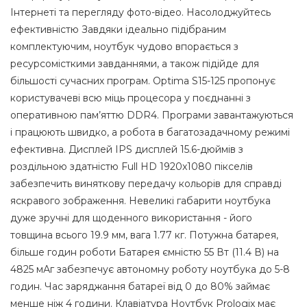
Інтернеті та перегляду фото-вiдео. Насолоджуйтесь
ефективністю Завдяки ідеально підібраним
комплектуючим, ноутбук чудово впорається з
ресурсомісткими завданнями, а також підійде для
більшості сучасних програм. Optima S15-125 пропонує
користувачеві всю міць процесора у поєднанні з
оперативною пам’яттю DDR4. Програми завантажуються
і працюють швидко, а робота в багатозадачному режимі
ефективна. Дисплей IPS дисплей 15.6-дюймів з
роздільною здатністю Full HD 1920x1080 пікселів
забезпечить виняткову передачу кольорів для справді
яскравого зображення. Невеликі габарити ноутбука
дуже зручні для щоденного використання - його
товщина всього 19.9 мм, вага 1.77 кг. Потужна батарея,
більше годин роботи Батарея ємністю 55 Вт (11.4 В) на
4825 мАг забезпечує автономну роботу ноутбука до 5-8
годин. Час заряджання батареї від 0 до 80% займає
менше ніж 4 години. Клавіатура Ноутбук Prologix має