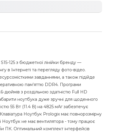
 S15-125 з бюджетної лінійки бренду —
гу в Інтернеті та перегляду фото-вiдео.
сурсомісткими завданнями, а також підійде
 оперативною пам’яттю DDR4. Програми
6-дюймів з роздільною здатністю Full HD
габарити ноутбука дуже зручні для щоденного
стю 55 Вт (11.4 В) на 4825 мАг забезпечує
Клавіатура Ноутбук Prologix має повнорозмірну
і Ноутбук не має вентилятора - тому працює
жби ПК. Оптимальний комплект інтерфейсів