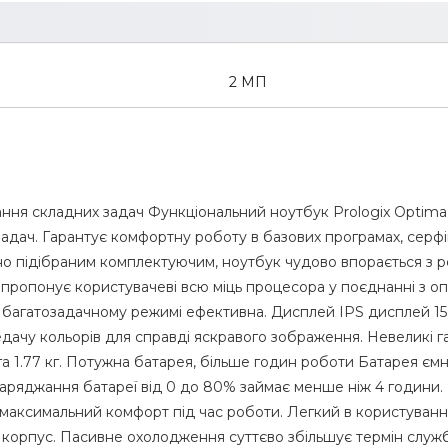
2 МП
язання складних задач Функціональний ноутбук Prologix Optima
дач. Гарантує комфортну роботу в базових програмах, серфін
 підібраним комплектуючим, ноутбук чудово впорається з ре
25 пропонує користувачеві всю міць процесора у поєднанні з
 багатозадачному режимі ефективна. Дисплей IPS дисплей 15.
едачу кольорів для справді яскравого зображення. Невеликі 
га 1.77 кг. Потужна батарея, більше годин роботи Батарея ємні
заряджання батареї від 0 до 80% займає менше ніж 4 години. 
максимальний комфорт під час роботи. Легкий в користуванн
ий корпус. Пасивне охолодження суттєво збільшує термін слу