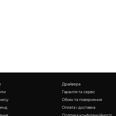
и
Драйвера
ити
Гарантія та сервіс
знесу
Обмін та повернення
ренд
Оплата і доставка
яння
Політика конфіденційності