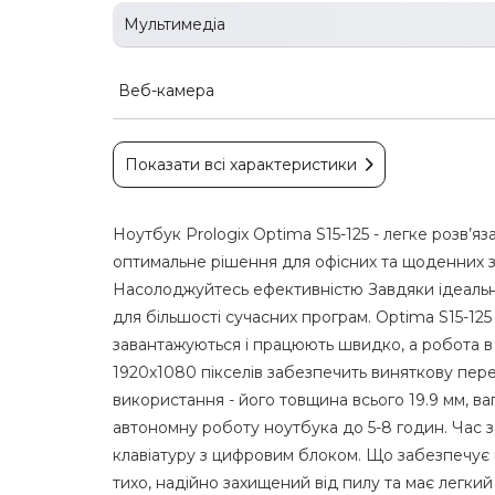
Мультимедіа
Веб-камера
Показати всі характеристики
Ноутбук Prologix Optima S15-125 - легке розв’
оптимальне рішення для офісних та щоденних за
Насолоджуйтесь ефективністю Завдяки ідеально
для більшості сучасних програм. Optima S15-1
завантажуються і працюють швидко, а робота в
1920x1080 пікселів забезпечить виняткову пер
використання - його товщина всього 19.9 мм, ва
автономну роботу ноутбука до 5-8 годин. Час 
клавіатуру з цифровим блоком. Що забезпечує 
тихо, надійно захищений від пилу та має легк