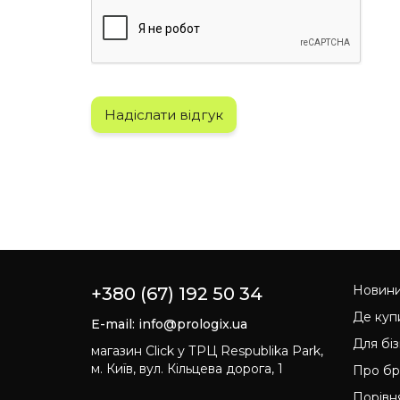
Надіслати відгук
Новин
+380 (67) 192 50 34
Де куп
E-mail:
info@prologix.ua
Для бі
магазин Click у ТРЦ Respublika Park,
м. Київ, вул. Кільцева дорога, 1
Про б
Порівн