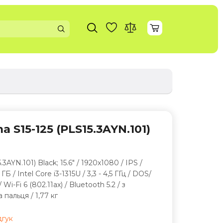
 S15-125 (PLS15.3AYN.101)
AYN.101) Black; 15.6" / 1920x1080 / IPS /
 / Intel Core i3-1315U / 3,3 - 4,5 ГГц / DOS/
i-Fi 6 (802.11ax) / Bluetooth 5.2 / з
 пальця / 1,77 кг
дгук