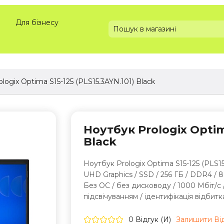
Для бізнесу
logix Optima S15-125 (PLS15.3AYN.101) Black
Ноутбук Prologix Optima
Black
Ноутбук Prologix Optima S15-125 (PLS15.3
UHD Graphics / SSD / 256 ГБ / DDR4 / 8 ГБ
Без ОС / без дисководу / 1000 Мбіт/с / W
підсвічуванням / ідентифікація відбитка
0 Відгук (и)
Залишити Вi