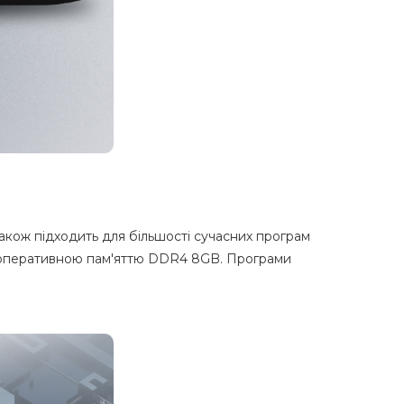
акож підходить для більшості сучасних програм
і з оперативною пам'яттю DDR4 8GB. Програми