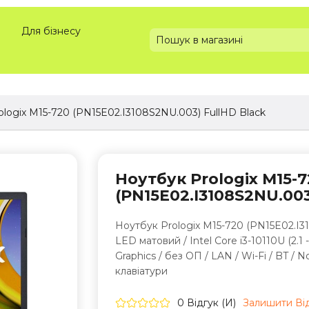
Для бізнесу
logix M15-720 (PN15E02.I3108S2NU.003) FullHD Black
Ноутбук Prologix M15-7
(PN15E02.I3108S2NU.003
Ноутбук Prologix M15-720 (PN15E02.I31
LED матовий / Intel Core i3-10110U (2.1 
Graphics / без ОП / LAN / Wi-Fi / BT / N
клавіатури
0 Відгук (и)
Залишити Вi