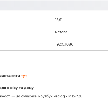
15,6"
матова
1920x1080
авантажити
тут
 для офісу та дому
жності — це сучасний ноутбук Prologix M15-720.