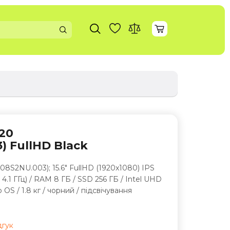
20
) FullHD Black
08S2NU.003); 15.6" FullHD (1920x1080) IPS
- 4.1 ГГц) / RAM 8 ГБ / SSD 256 ГБ / Intel UHD
o OS / 1.8 кг / чорний / підсвічування
дгук