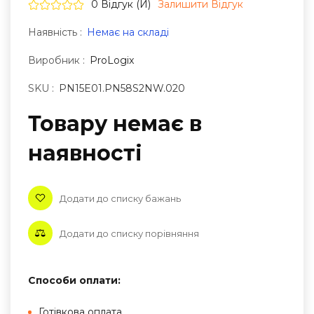
0 Відгук (и)
Залишити Вiдгук
Наявність :
Немає на складі
Виробник :
ProLogix
SKU :
PN15E01.PN58S2NW.020
Товару немає в
наявностi
Додати до списку бажань
Додати до списку порівняння
Способи оплати:
Готівкова оплата