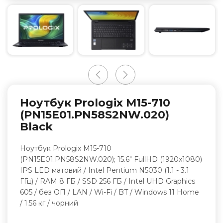
Ноутбук Prologix M15-710
(PN15E01.PN58S2NW.020)
Black
Ноутбук Prologix M15-710
(PN15E01.PN58S2NW.020); 15.6" FullHD (1920x1080)
IPS LED матовий / Intel Pentium N5030 (1.1 - 3.1
ГГц) / RAM 8 ГБ / SSD 256 ГБ / Intel UHD Graphics
605 / без ОП / LAN / Wi-Fi / BT / Windows 11 Home
/ 1.56 кг / чорний