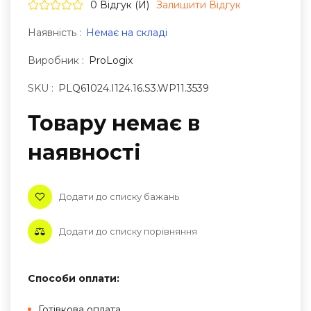
0 Відгук (и)
Залишити Вiдгук
Наявність :
Немає на складі
Виробник :
ProLogix
SKU :
PLQ61024.I124.16.S3.WP11.3539
Товару немає в
наявностi
Додати до списку бажань
Додати до списку порівняння
Способи оплати:
Готівкова оплата