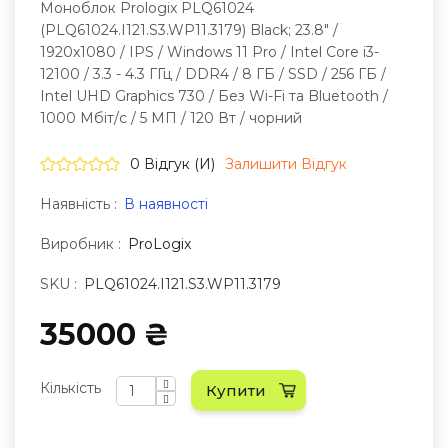
Моноблок Prologix PLQ61024
(PLQ61024.I121.S3.WP11.3179) Black; 23.8" /
1920х1080 / IPS / Windows 11 Pro / Intel Core i3-
12100 / 3.3 - 4.3 ГГц / DDR4 / 8 ГБ / SSD / 256 ГБ /
Intel UHD Graphics 730 / Без Wi-Fi та Bluetooth /
1000 Мбіт/с / 5 МП / 120 Вт / чорний
0 Відгук (и)
Залишити Вiдгук
Наявність :
В наявності
Виробник :
ProLogix
SKU :
PLQ61024.I121.S3.WP11.3179
35000 ₴
Кількість
Купити