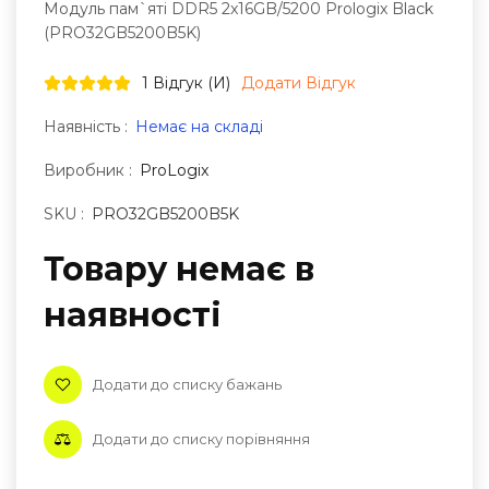
Модуль пам`ятi DDR5 2x16GB/5200 Prologix Black
(PRO32GB5200B5K)
1 Відгук (и)
Додати Відгук
Наявність :
Немає на складі
Виробник :
ProLogix
SKU :
PRO32GB5200B5K
Товару немає в
наявностi
Додати до списку бажань
Додати до списку порівняння