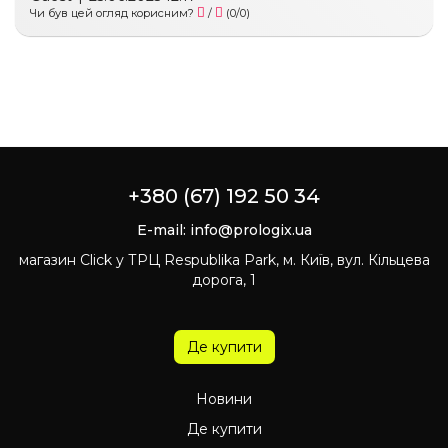
Чи був цей огляд корисним?
/
(
0
/
0
)
+380 (67) 192 50 34
E-mail:
info@prologix.ua
магазин Click у ТРЦ Respublika Park, м. Київ, вул. Кільцева
дорога, 1
Де купити
Новини
Де купити