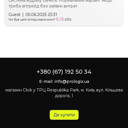
система відразу бачить. Нормальний варіант якщо
треба апгрейд без зайвих витрат.
Guest
|
05.06.2025 23:31
Чи був цей огляд корисним?
/
(
0
/
0
)
+380 (67) 192 50 34
E-mail:
info@prologix.ua
магазин Click у ТРЦ Respublika Park, м. Київ, вул. Кільцева
дорога, 1
Де купити