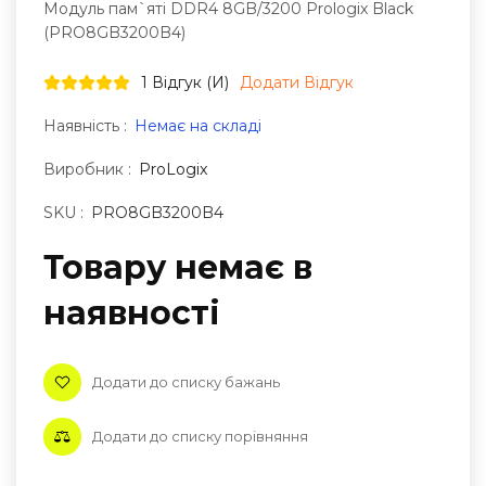
Модуль пам`ятi DDR4 8GB/3200 Prologix Black
(PRO8GB3200B4)
1 Відгук (и)
Додати Відгук
Наявність :
Немає на складі
Виробник :
ProLogix
SKU :
PRO8GB3200B4
Товару немає в
наявностi
Додати до списку бажань
Додати до списку порівняння