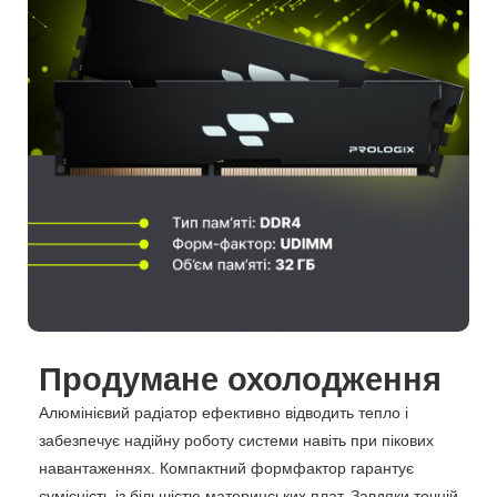
Продумане охолодження
Алюмінієвий радіатор ефективно відводить тепло і
забезпечує надійну роботу системи навіть при пікових
навантаженнях. Компактний формфактор гарантує
сумісність із більшістю материнських плат. Завдяки точній