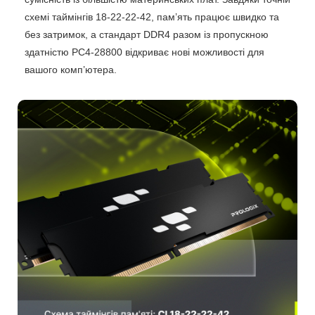
схемі таймінгів 18-22-22-42, пам’ять працює швидко та
без затримок, а стандарт DDR4 разом із пропускною
здатністю PC4-28800 відкриває нові можливості для
вашого комп’ютера.