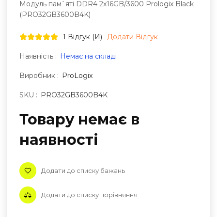
Модуль пам`ятi DDR4 2x16GB/3600 Prologix Black
(PRO32GB3600B4K)
1 Відгук (и)
Додати Відгук
Наявність :
Немає на складі
Виробник :
ProLogix
SKU :
PRO32GB3600B4K
Товару немає в
наявностi
Додати до списку бажань
Додати до списку порівняння