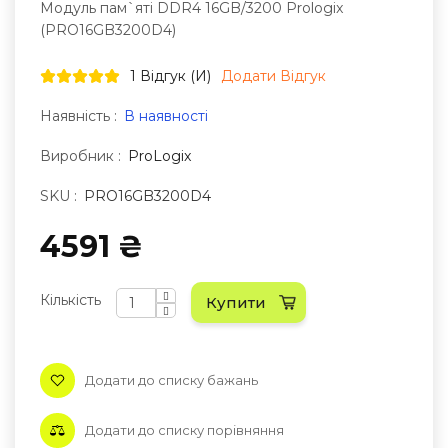
Модуль пам`ятi DDR4 16GB/3200 Prologix
(PRO16GB3200D4)
1 Відгук (и)
Додати Відгук
Наявність :
В наявності
Виробник :
ProLogix
SKU :
PRO16GB3200D4
4591 ₴
Кількість
Купити
Додати до списку бажань
Додати до списку порівняння