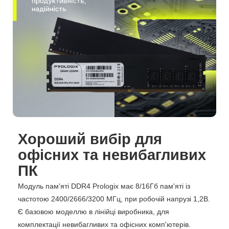
Хороший вибір для
офісних та невибагливих
ПК
Модуль пам'яті DDR4 Prologix має 8/16Гб пам'яті із
частотою 2400/2666/3200 МГц, при робочій напрузі 1,2В.
Є базовою моделлю в лінійці виробника, для
комплектації невибагливих та офісних комп'ютерів.