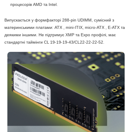
процесорів AMD та Intel.
Випускається у формфакторі 288-pin UDIMM, сумісний з
материнськими платами: ATX , mini-ITIX, micro-ATX , E-ATX та
деякими іншими. Не підтримує XMP та Expo профілі, має
стандартні таймінги CL 19-19-19-43/CL22-22-22-52.