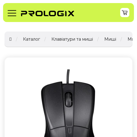
Каталог
Клавіатури та миші
Миші
Миш