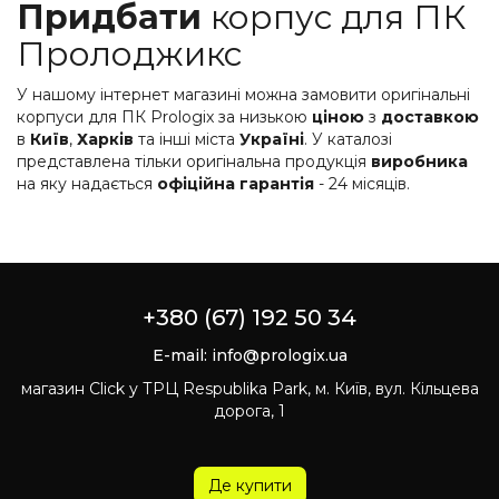
Придбати
корпус для ПК
Пролоджикс
У нашому інтернет магазині можна замовити оригінальні
корпуси для ПК Prologix за низькою
ціною
з
доставкою
в
Київ
,
Харків
та інші міста
Україні
. У каталозі
представлена ​​тільки оригінальна продукція
виробника
на яку надається
офіційна
гарантія
- 24 місяців.
+380 (67) 192 50 34
E-mail:
info@prologix.ua
магазин Click у ТРЦ Respublika Park, м. Київ, вул. Кільцева
дорога, 1
Де купити