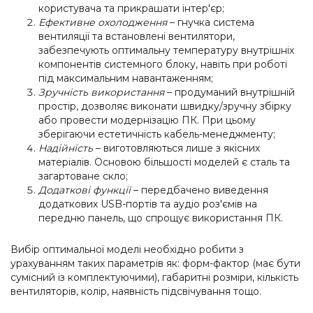
користувача та прикрашати інтер'єр;
Ефективне охолодження
– гнучка система
вентиляції та встановлені вентилятори,
забезпечують оптимальну температуру внутрішніх
компонентів системного блоку, навіть при роботі
під максимальним навантаженням;
Зручність використання
– продуманий внутрішній
простір, дозволяє виконати швидку/зручну збірку
або провести модернізацію ПК. При цьому
зберігаючи естетичність кабель-менеджменту;
Надійність
– виготовляються лише з якісних
матеріалів. Основою більшості моделей є сталь та
загартоване скло;
Додаткові функції
– передбачено виведення
додаткових USB-портів та аудіо роз'ємів на
передню панель, що спрощує використання ПК.
Вибір оптимальної моделі необхідно робити з
урахуванням таких параметрів як: форм-фактор (має бути
сумісний із комплектуючими), габаритні розміри, кількість
вентиляторів, колір, наявність підсвічування тощо.