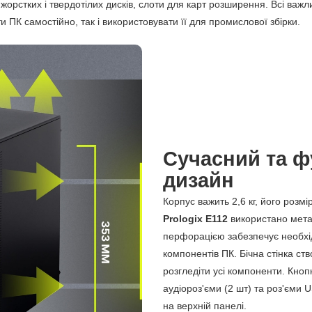
ля жорстких і твердотілих дисків, слоти для карт розширення. Всі важ
 ПК самостійно, так і використовувати її для промислової збірки.
Сучасний та ф
дизайн
Корпус важить 2,6 кг, його розм
Prologix E112
використано мета
перфорацією забезпечує необхі
компонентів ПК. Бічна стінка ст
розгледіти усі компоненти. Кно
аудіороз'єми (2 шт) та роз'єми 
на верхній панелі.