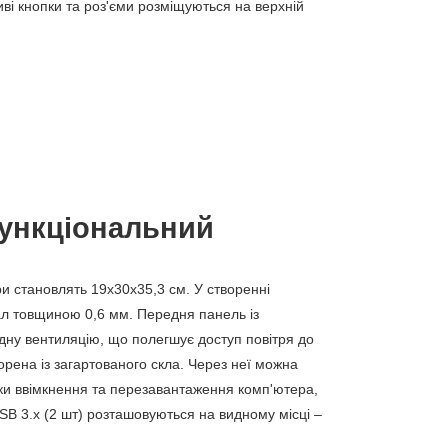
ливі кнопки та роз'єми розміщуються на верхній
ункціональний
іри становлять 19х30х35,3 см. У створенні
л товщиною 0,6 мм. Передня панель із
дну вентиляцію, що полегшує доступ повітря до
ворена із загартованого скла. Через неї можна
пки ввімкнення та перезавантаження комп'ютера,
USB 3.х (2 шт) розташовуються на видному місці –