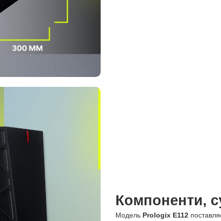
Компоненти, су
Модель
Prologix E112
поставляє