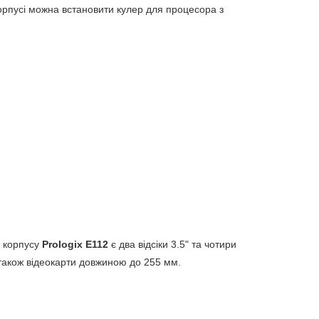
корпусі можна встановити кулер для процесора з
і корпусу
Prologix E112
є два відсіки 3.5" та чотири
 також відеокарти довжиною до 255 мм.