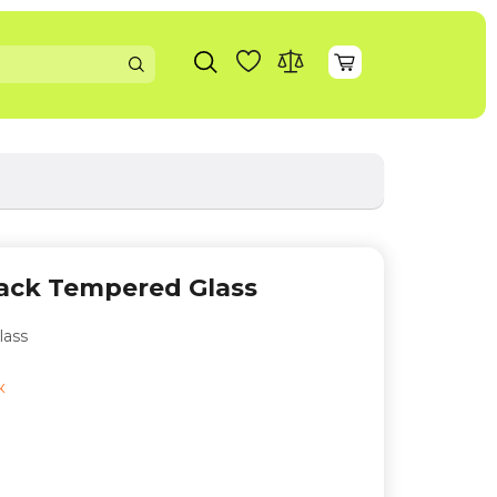
lack Tempered Glass
lass
к