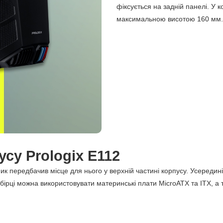
фіксується на задній панелі. У 
максимальною висотою 160 мм.
усу Prologix E112
ик передбачив місце для нього у верхній частині корпусу. Усередин
збірці можна використовувати материнські плати MicroATX та ITX, а