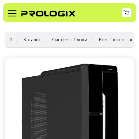
Каталог
Системні блоки
Комп`ютер настіль