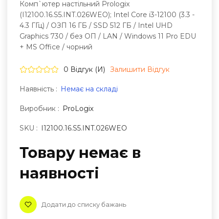
Комп`ютер настільний Prologix
(I12100.16.S5.INT.026WEO); Intel Core i3-12100 (3.3 -
4.3 ГГц) / ОЗП 16 ГБ / SSD 512 ГБ / Intel UHD
Graphics 730 / без ОП / LAN / Windows 11 Pro EDU
+ MS Office / чорний
0 Відгук (и)
Залишити Вiдгук
Наявність :
Немає на складі
Виробник :
ProLogix
SKU :
I12100.16.S5.INT.026WEO
Товару немає в
наявностi
Додати до списку бажань