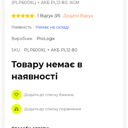
(PLP600XL) + АКБ PL12-80, AGM
1 Відгук (и)
Додати Відгук
Наявність :
Немає на складі
Виробник :
ProLogix
SKU :
PLP600XL + АКБ PL12-80
Товару немає в
наявностi
Додати до списку бажань
Додати до списку порівняння