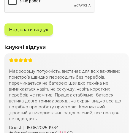
Надіслати відгук
Існуючі відгуки
Має хорошу потужність, вистачає для всіх важливих
пристроїв швидко переходить без перебоїв,
перемикається на батарею швидко техніка не
вимикається навіть на секунду, навіть коротких
перебоїв не помітив. Працює стабільно батарея
велика довго тримає заряд , на екрані видно все що
потрібно про роботу пристрою. Компактний
,простий у використанні. задоволений, все працює
не підводить.
Guest
|
15.06.2025 19:34
Чи був цей огляд корисним?
/
(
1
/
0
)