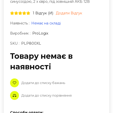
синусоїдою, 2 x євро, під зовнішній АКБ 12В
1 Відгук (и)
Додати Відгук
Наявність :
Немає на складі
Виробник :
ProLogix
SKU :
PLP800XL
Товару немає в
наявностi
Додати до списку бажань
Додати до списку порівняння
Способи оплати: