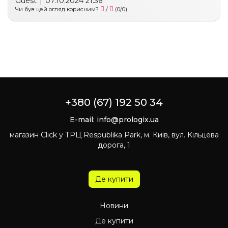
Guest
|
07.10.2024 21:36
Чи був цей огляд корисним?
/
(
0
/
0
)
+380 (67) 192 50 34
E-mail:
info@prologix.ua
магазин Click у ТРЦ Respublika Park, м. Київ, вул. Кільцева
дорога, 1
Де купити
Новини
Де купити