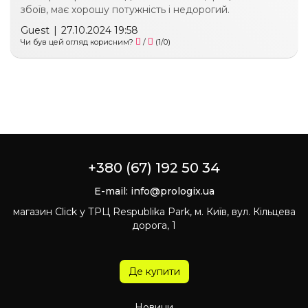
збоїв, має хорошу потужність і недорогий.
Guest
|
27.10.2024 19:58
Чи був цей огляд корисним?
/
(
1
/
0
)
+380 (67) 192 50 34
E-mail:
info@prologix.ua
магазин Click у ТРЦ Respublika Park, м. Київ, вул. Кільцева
дорога, 1
Де купити
Новини