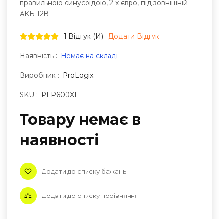
правильною синусоїдою, 2 x євро, під зовнішній
АКБ 12В
1 Відгук (и)
Додати Відгук
Наявність :
Немає на складі
Виробник :
ProLogix
SKU :
PLP600XL
Товару немає в
наявностi
Додати до списку бажань
Додати до списку порівняння