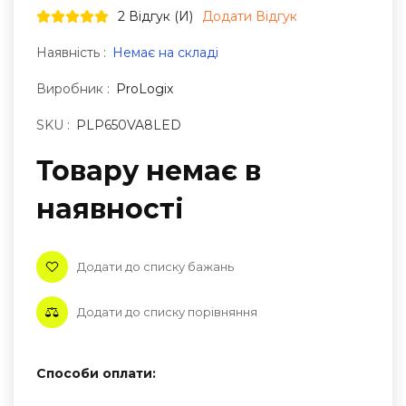
2 Відгук (и)
Додати Відгук
Наявність :
Немає на складі
Виробник :
ProLogix
SKU :
PLP650VA8LED
Товару немає в
наявностi
Додати до списку бажань
Додати до списку порівняння
Способи оплати: