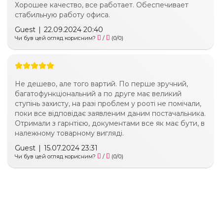
Хорошее качество, все работает. Обеспечивает
стабильную работу офиса.
Guest
|
22.09.2024 20:40
Чи був цей огляд корисним?
/
(
0
/
0
)
Не дешево, але того вартий. По перше зручний,
багатофункціональний а по друге має великий
ступінь захисту, на разі проблем у рооті не помічали,
поки все відповідає заявленим даним постачальника.
Отримали з гарнтією, документами все як має бути, в
належному товарному вигляді.
Guest
|
15.07.2024 23:31
Чи був цей огляд корисним?
/
(
0
/
0
)