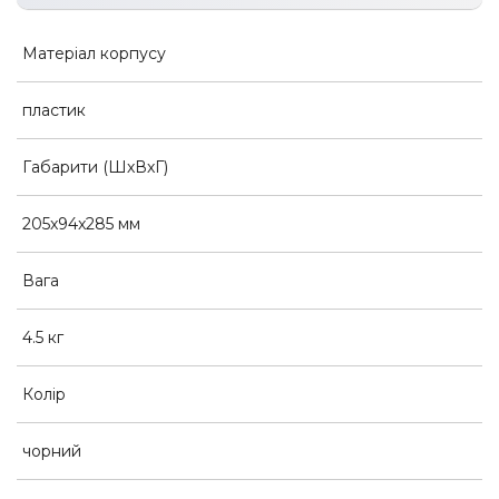
Матеріал корпусу
пластик
Габарити (ШхВхГ)
205x94x285 мм
Вага
4.5 кг
Колір
чорний