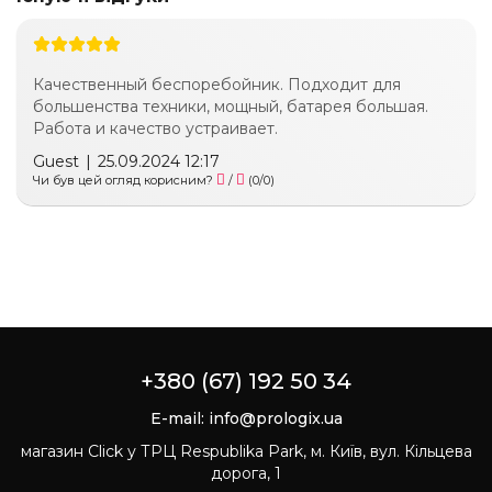
Качественный беспоребойник. Подходит для
большенства техники, мощный, батарея большая.
Работа и качество устраивает.
Guest
|
25.09.2024 12:17
Чи був цей огляд корисним?
/
(
0
/
0
)
+380 (67) 192 50 34
E-mail:
info@prologix.ua
магазин Click у ТРЦ Respublika Park, м. Київ, вул. Кільцева
дорога, 1