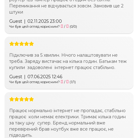
Перемикання не відчувається зовсім. Замовив ще 2
штуки
Guest
|
02.11.2025 23:00
Чи був цей огляд корисним?
/
(
0
/
0
)
Підключив за 5 хвилин. Нічого налаштовувати не
треба. Заряду вистачає на кілька годин. Батькам теж
купили задоволені інтернет працює стабільно.
Guest
|
07.06.2025 12:46
Чи був цей огляд корисним?
/
(
1
/
1
)
Працює нормально інтернет не пропадає, стабільно
працює коли немає електрики. Тримає кілька годин
за таку ціну супер. Бренд нормальний вже
перевірений брав ноутбук вже все працює, не
підводить.