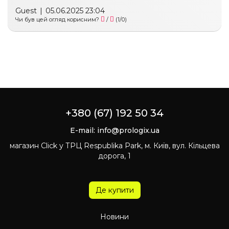
Guest
|
05.06.2025 23:04
Чи був цей огляд корисним?
/
(
1
/
0
)
+380 (67) 192 50 34
E-mail:
info@prologix.ua
магазин Click у ТРЦ Respublika Park, м. Київ, вул. Кільцева
дорога, 1
Де купити
Новини