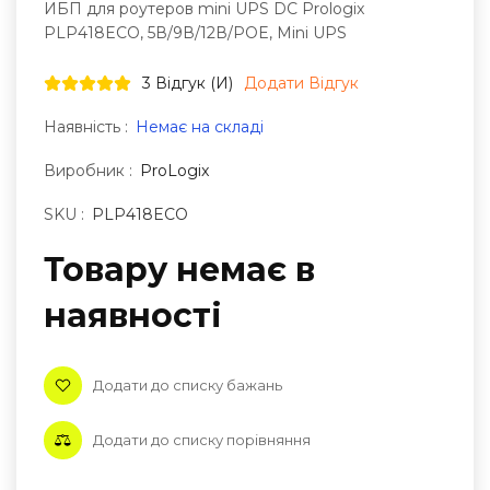
ИБП для роутеров mini UPS DC Prologix
PLP418ECO, 5В/9В/12В/POE, Mini UPS
3 Відгук (и)
Додати Відгук
Наявність :
Немає на складі
Виробник :
ProLogix
SKU :
PLP418ECO
Товару немає в
наявностi
Додати до списку бажань
Додати до списку порівняння