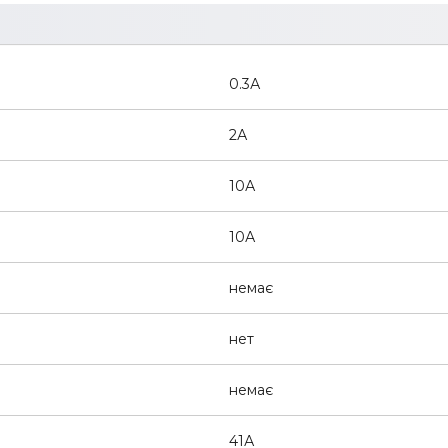
0.3А
2А
10А
10А
немає
нет
немає
41А