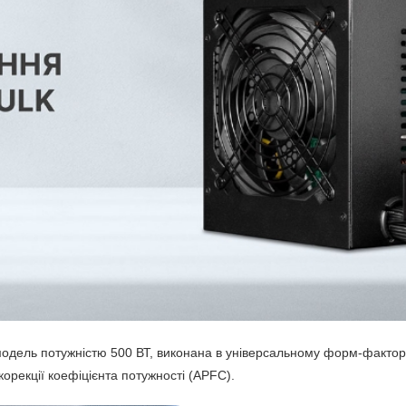
модель потужністю 500 ВТ, виконана в універсальному форм-факто
орекції коефіцієнта потужності (APFC).