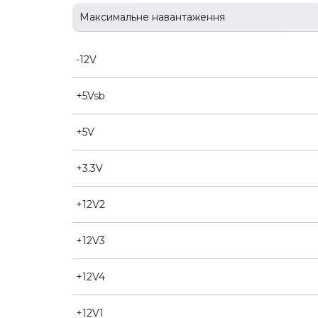
Максимальне навантаження
-12V
+5Vsb
+5V
+3.3V
+12V2
+12V3
+12V4
+12V1