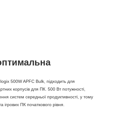
 оптимальна
ogix 500W APFC Bulk, підходить для
ртних корпусів для ПК. 500 Вт потужності,
ення систем середньої продуктивності, у тому
та ігрових ПК початкового рівня.