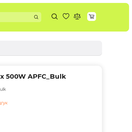
ix 500W APFC_Bulk
ulk
дгук