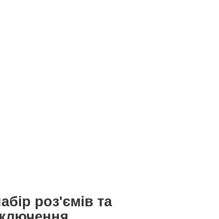
бір роз'ємів та
дключення