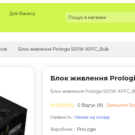
Для бізнесу
сів
Блок живлення Prologix 500W APFC_Bulk
Блок живлення Prolog
Блок живлення Prologix 500W APFC_B
0 Відгук (и)
Залишити Вi
Наявність :
Немає на складі
Виробник :
ProLogix