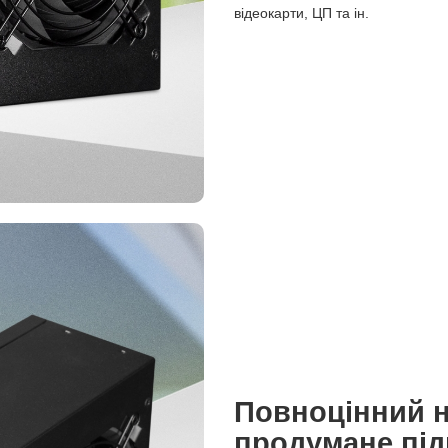
відеокарти, ЦП та ін.
Повноцінний на
продумане пі