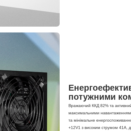
Енергоефектив
потужними ко
Вражаючий ККД 82% та активний 
максимальними навантаженнями
та мінімальне енергоспоживання
+12V1 з високим струмом 41А, д