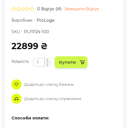
0 Відгук (и)
Залишити Вiдгук
Виробник :
ProLogix
SKU :
PLFP24-100
22899 ₴
Кількість
Купити
Додати до списку бажань
Додати до списку порівняння
Способи оплати: