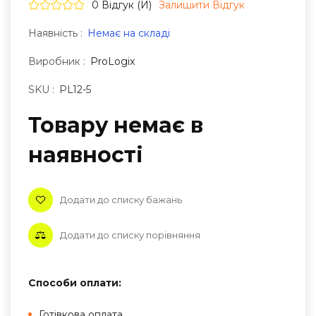
0 Відгук (и)
Залишити Вiдгук
Наявність :
Немає на складі
Виробник :
ProLogix
SKU :
PL12-5
Товару немає в
наявностi
Додати до списку бажань
Додати до списку порівняння
Способи оплати:
Готівкова оплата