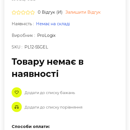
0 Відгук (и)
Залишити Вiдгук
Наявність :
Немає на складі
Виробник :
ProLogix
SKU :
PL12-55GEL
Товару немає в
наявностi
Додати до списку бажань
Додати до списку порівняння
Способи оплати: