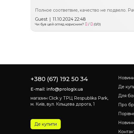
Полное соответвие, качество не подвело. Ра
Guest
|
11.10.2024 22:48
Чи був цей огляд корисним?
/
(
0
/
0
)
Новин
+380 (67) 192 50 34
Де куп
E-mail:
info@prologix.ua
Для бі
магазин Click у ТРЦ Respublika Park,
м. Київ, вул. Кільцева дорога, 1
Про б
Порівн
Новин
Де купити
Контак