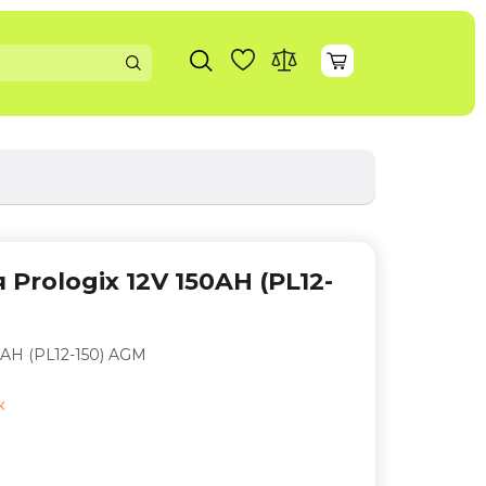
rologix 12V 150AH (PL12-
0AH (PL12-150) AGM
к