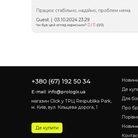
Працює стабільно, надійно, проблем нема.
Guest
|
03.10.2024 23:29
Чи був цей огляд корисним?
/
(
0
/
0
)
Новин
+380 (67) 192 50 34
Де куп
E-mail:
info@prologix.ua
Для бі
магазин Click у ТРЦ Respublika Park,
м. Київ, вул. Кільцева дорога, 1
Про б
Порівн
Новин
Де купити
Контак