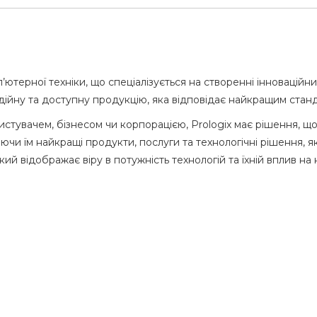
’ютерної техніки, що спеціалізується на створенні інновацій
дійну та доступну продукцію, яка відповідає найкращим станд
ристувачем, бізнесом чи корпорацією, Prologix має рішення, 
ючи їм найкращі продукти, послуги та технологічні рішення, які
який відображає віру в потужність технологій та їхній вплив на