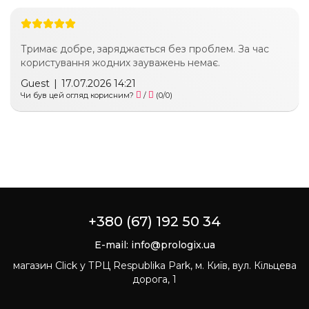
Тримає добре, заряджається без проблем. За час
користування жодних зауважень немає.
Guest
|
17.07.2026 14:21
Чи був цей огляд корисним?
/
(
0
/
0
)
+380 (67) 192 50 34
E-mail:
info@prologix.ua
магазин Click у ТРЦ Respublika Park, м. Київ, вул. Кільцева
дорога, 1